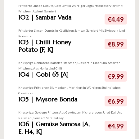
Frittierte Linsen-Donuts, Getaucht In Würziger Joghurtsauceserviert Mit
Frischem Joghurt Garniert
102 | Sambar Vada
€4.49
Frittierter Linsen-Donuts In Köstlichen Sambar, Garniert Mit Zwiebeln Und
Koriander
103 | Chilli Honey
€8.99
Potato [F, K]
Knusprige Gebratene Kartoffelstäbchen, Glasiert In Einer Süß-Scharfen
Mischung Aus Honig Und Chili
104 | Gobi 65 [A]
€9.99
Knusprige Frittierter Blumenkohl, Mariniert In Würzigen Südindischen
Gewiirzen
105 | Mysore Bonda
€6.99
Knusprige, Goldene Fritters Aus Gewürzten Kichererbsen, Urad-Dal Und
Reismehl, Serviert Mit Chutney
106 | Gemüse Samosa [A,
€4.99
E, H4, K]