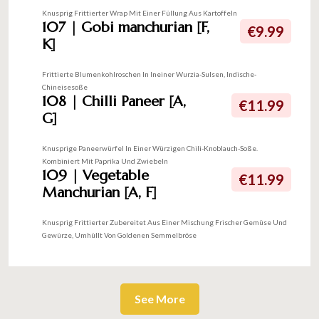
Knusprig Frittierter Wrap Mit Einer Füllung Aus Kartoffeln
107 | Gobi manchurian [F,
€9.99
K]
Frittierte Blumenkohlroschen In Ineiner Wurzia-Sulsen, Indische-
Chineisesoße
108 | Chilli Paneer [A,
€11.99
G]
Knusprige Paneerwürfel In Einer Würzigen Chili-Knoblauch-Soße.
Kombiniert Mit Paprika Und Zwiebeln
109 | Vegetable
€11.99
Manchurian [A, F]
Knusprig Frittierter Zubereitet Aus Einer Mischung Frischer Gemüse Und
Gewürze, Umhüllt Von Goldenen Semmelbröse
See More