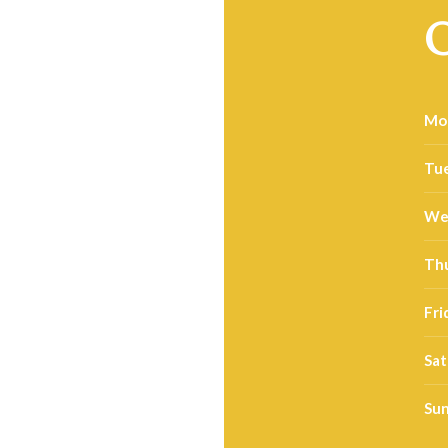
O
Mon
Tue
We
Thu
Fri
Sat
Sun