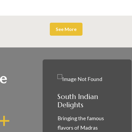
See More
te
South Indian
Delights
+
Bringing the famous
flavors of Madras