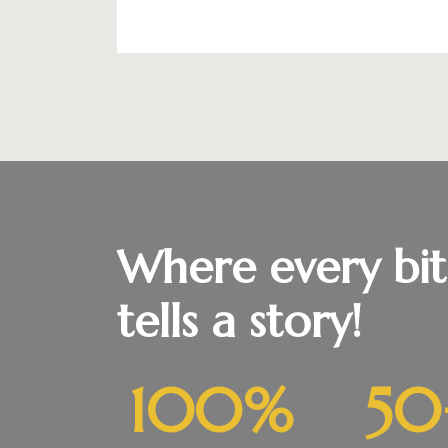
Where every bi
tells a story!
100
%
50