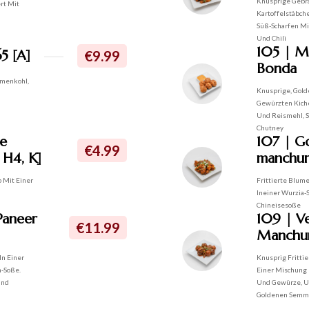
Knusprige Gebr
ert Mit
Kartoffelstäbche
Süß-Scharfen M
Und Chili
105 | M
5 [A]
€9.99
Bonda
umenkohl,
Knusprige, Gold
Gewürzten Kich
Und Reismehl, S
Chutney
e
107 | G
€4.99
 H4, K]
manchuri
p Mit Einer
Frittierte Blum
Ineiner Wurzia-S
Chineisesoße
 Paneer
109 | V
€11.99
Manchur
In Einer
Knusprig Fritti
h-Soße.
Einer Mischung
Und
Und Gewürze, U
Goldenen Semm