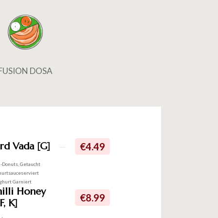
FUSION DOSA
rd Vada [G]
€4.49
n-Donuts, Getaucht
hurtsauceserviert
ghurt Garniert
hilli Honey
€8.99
F, K]