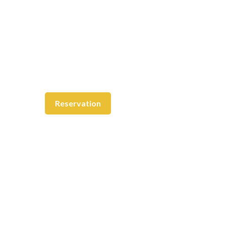
nstraße 2/1, 69126 Heidelberg, Germany
Gallery
Contact Us
Reservation