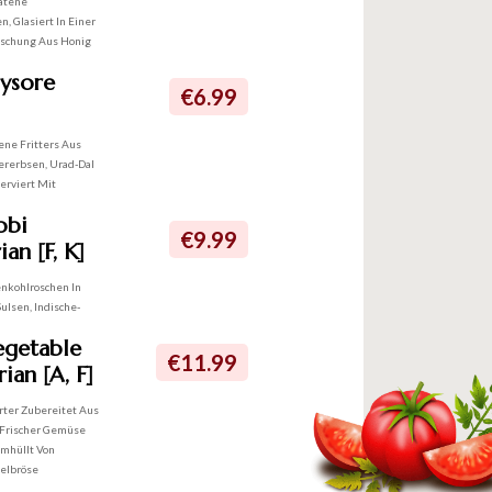
atene
n, Glasiert In Einer
ischung Aus Honig
ysore
€6.99
ene Fritters Aus
ererbsen, Urad-Dal
erviert Mit
obi
€9.99
an [F, K]
enkohlroschen In
ulsen, Indische-
egetable
€11.99
ian [A, F]
erter Zubereitet Aus
 Frischer Gemüse
mhüllt Von
elbröse