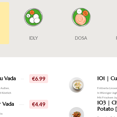
IDLY
DOSA
u Vada
101 | Cu
€6.99
s Außen,
Frittierte Linse
d Köstlich
In Würziger Jog
Mit Frischem Jo
103 | C
r Vada
€4.49
Potato [
 In