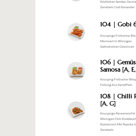
Köstlichen Sambar, Garni
Zwiebeln Und Koriander
104 | Gobi 6
Knusprige Frittierter Bl
Mariniert In Würzigen
Südindischen Gewiirzen
106 | Gemüs
Samosa [A, E,
Knusprig Frittierter Wra
Füllung Aus Kartoffeln
108 | Chilli
[A, G]
Knusprige Paneerwürfel 
Würzigen Chili-Knoblauc
Kombiniert Mit Paprika 
Zwiebeln