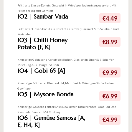
Frittierte Linsen-Donuts, Getaucht In Würziger Joghurtsauceserviert Mit
Frischem Joghurt Garniert
102 | Sambar Vada
€4.49
Frittierter Linsen-Donuts In Köstlichen Sambar, Garniert Mit Zwiebeln Und
Koriander
103 | Chilli Honey
€8.99
Potato [F, K]
Knusprige Gebratene Kartoffelstäbchen, Glasiert In Einer Süß-Scharfen
Mischung Aus Honig Und Chili
104 | Gobi 65 [A]
€9.99
Knusprige Frittierter Blumenkohl, Mariniert In Würzigen Südindischen
Gewiirzen
105 | Mysore Bonda
€6.99
Knusprige, Goldene Fritters Aus Gewürzten Kichererbsen, Urad-Dal Und
Reismehl, Serviert Mit Chutney
106 | Gemüse Samosa [A,
€4.99
E, H4, K]