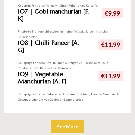
Knusprig Frittierter Wrap Mit Einer Füllung Aus Kartoffeln
107 | Gobi manchurian [F,
€9.99
K]
Frittierte Blumenkohlroschen In Ineiner Wurzia-Sulsen, Indische-
Chineisesoße
108 | Chilli Paneer [A,
€11.99
G]
Knusprige Paneerwürfel In Einer Würzigen Chili-Knoblauch-Soße.
Kombiniert Mit Paprika Und Zwiebeln
109 | Vegetable
€11.99
Manchurian [A, F]
Knusprig Frittierter Zubereitet Aus Einer Mischung Frischer Gemüse Und
Gewürze, Umhüllt Von Goldenen Semmelbröse
See More