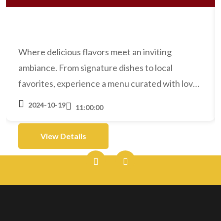
Where delicious flavors meet an inviting
ambiance. From signature dishes to local
favorites, experience a menu curated with love
and passion for food. Discover what makes us
2024-10-19
11:00:00
the new favorite spot in town!
View Details