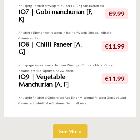
Knusprig Frittierter Wrap Mit Einer Füllung Aus Kartoffeln
107 | Gobi manchurian [F,
€9.99
K]
Frittierte Blumenkohlroschen In Ineiner Wurzia-Sulsen, Indische-
Chineisesoße
108 | Chilli Paneer [A,
€11.99
G]
Knusprige Paneerwürfel In Einer Würzigen Chili-Knoblauch-Soße.
Kombiniert Mit Paprika Und Zwiebeln
109 | Vegetable
€11.99
Manchurian [A, F]
Knusprig Frittierter Zubereitet Aus Einer Mischung Frischer Gemüse Und
Gewürze, Umhüllt Von Goldenen Semmelbröse
See More