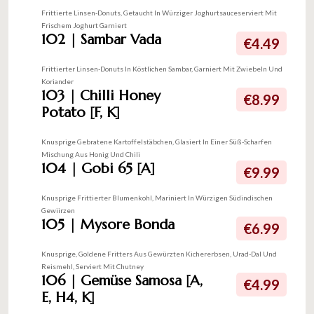
Frittierte Linsen-Donuts, Getaucht In Würziger Joghurtsauceserviert Mit
Frischem Joghurt Garniert
102 | Sambar Vada
€4.49
Frittierter Linsen-Donuts In Köstlichen Sambar, Garniert Mit Zwiebeln Und
Koriander
103 | Chilli Honey
€8.99
Potato [F, K]
Knusprige Gebratene Kartoffelstäbchen, Glasiert In Einer Süß-Scharfen
Mischung Aus Honig Und Chili
104 | Gobi 65 [A]
€9.99
Knusprige Frittierter Blumenkohl, Mariniert In Würzigen Südindischen
Gewiirzen
105 | Mysore Bonda
€6.99
Knusprige, Goldene Fritters Aus Gewürzten Kichererbsen, Urad-Dal Und
Reismehl, Serviert Mit Chutney
106 | Gemüse Samosa [A,
€4.99
E, H4, K]